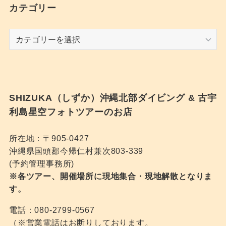
イ
カテゴリー
ブ
カ
テ
ゴ
リ
ー
SHIZUKA（しずか）沖縄北部ダイビング & 古宇
利島星空フォトツアーのお店
所在地：〒905-0427
沖縄県国頭郡今帰仁村兼次803-339
(予約管理事務所)
※各ツアー、開催場所に現地集合・現地解散となりま
す。
電話：080-2799-0567
（※営業電話はお断りしております。