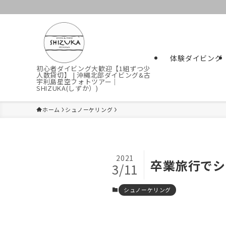
体験ダイビング
初心者ダイビング大歓迎【1組ずつ少
人数貸切】 | 沖縄北部ダイビング&古
宇利島星空フォトツアー｜
SHIZUKA(しずか）)
ホーム
シュノーケリング
2021
卒業旅行でシ
3/11
シュノーケリング