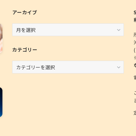
アーカイブ
ア
ー
カ
イ
カテゴリー
ブ
カ
テ
ゴ
リ
ー
・