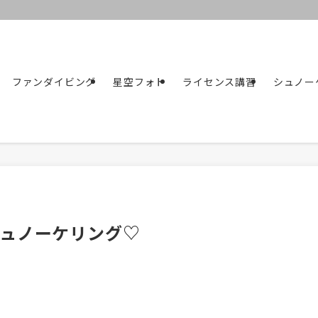
ファンダイビング
星空フォト
ライセンス講習
シュノー
ュノーケリング♡