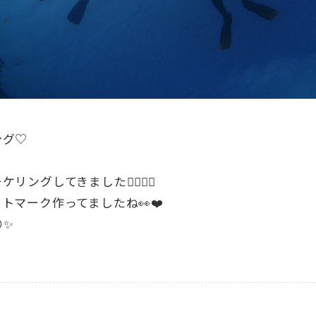
ング♡
グしてきました🙆‍♂️🙆‍♀️
トマーク作ってましたね👀❤️
✨