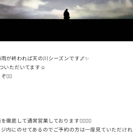
梅雨が終われば天の川シーズンです🌌✨
ついただいてます☺️
‍♂️
n
底して通常営業しております🙆‍♂️🙆‍♀️
ジ内にのせてあるのでご予約の方は一度見ていただければ