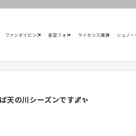
ファンダイビング
星空フォト
ライセンス講習
シュノー
ば天の川シーズンです🌌✨