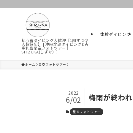
体験ダイビング
初心者ダイビング大歓迎【1組ずつ少
人数貸切】 | 沖縄北部ダイビング&古
宇利島星空フォトツアー｜
SHIZUKA(しずか）)
ホーム
星空フォトツアー
2022
梅雨が終われ
6/02
星空フォトツアー