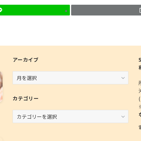
アーカイブ
ア
ー
カ
イ
カテゴリー
ブ
カ
テ
ゴ
リ