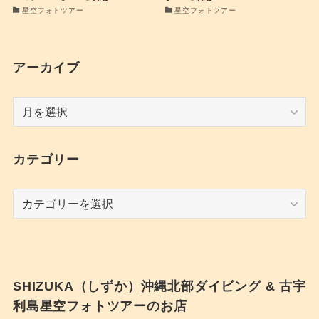
星空フォトツアー
星空フォトツアー
アーカイブ
ア
ー
カ
イ
カテゴリー
ブ
カ
テ
ゴ
リ
ー
SHIZUKA（しずか）沖縄北部ダイビング & 古宇
利島星空フォトツアーのお店