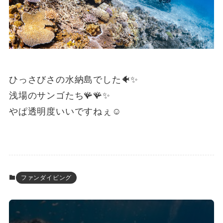
ひっさびさの水納島でした🐠✨
浅場のサンゴたち🪸🪸✨
やぱ透明度いいですねぇ☺️
ファンダイビング