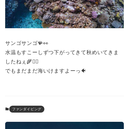
サンゴサンゴ🪸👀
水温もすこーしずつ下がってきて秋めいてきま
したねぇ🌾🙆‍♂️
でもまだまだ海いけますよーっ🐠
ファンダイビング