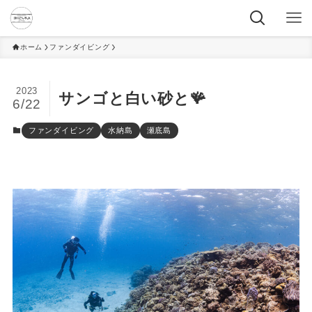
ホーム
ファンダイビング
2023
サンゴと白い砂と🪸
6/22
ファンダイビング
水納島
瀬底島