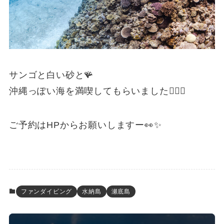
サンゴと白い砂と🪸
沖縄っぽい海を満喫してもらいました🙆‍♂️✨
ご予約はHPからお願いしますー👀✨
ファンダイビング
水納島
瀬底島